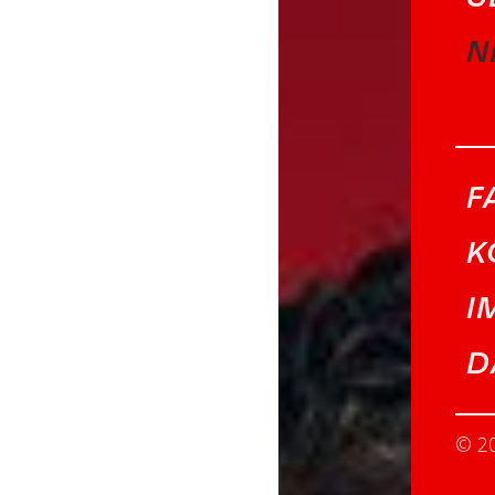
N
F
K
I
D
© 2