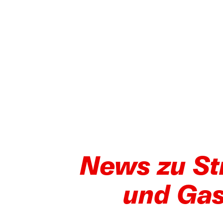
News zu S
und Ga