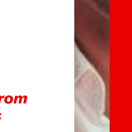
trom
s