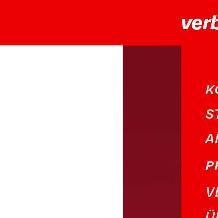
ver
K
S
A
P
V
Ü