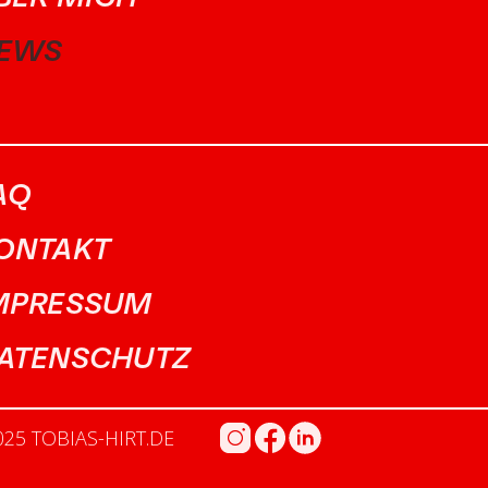
EWS
AQ
ONTAKT
MPRESSUM
ATENSCHUTZ
025 TOBIAS-HIRT.DE